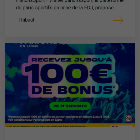
ParionsSport - Visiter parionssport, la plateforme
de paris sportifs en ligne de la FDJ, propose…
Thibaut