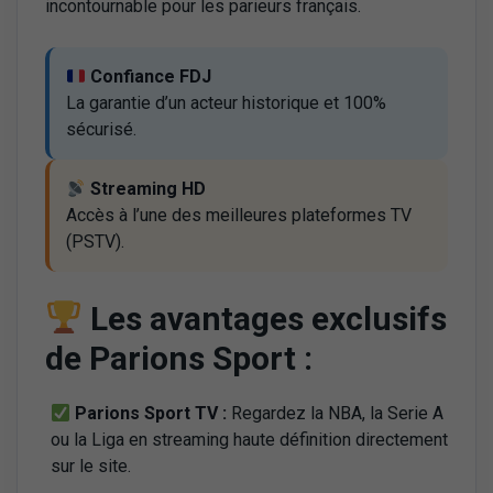
incontournable pour les parieurs français.
Unibet
Confiance FDJ
La garantie d’un acteur historique et 100%
sécurisé.
Streaming HD
Accès à l’une des meilleures plateformes TV
(PSTV).
Les avantages exclusifs
de Parions Sport :
Parions Sport TV :
Regardez la NBA, la Serie A
ou la Liga en streaming haute définition directement
sur le site.