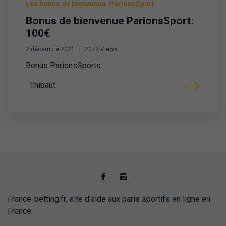
,
Les bonus de bienvenue
ParionsSport
Bonus de bienvenue ParionsSport:
100€
2 décembre 2021
2073 Views
Bonus ParionsSports
Thibaut
France-betting.fr, site d'aide aux paris sportifs en ligne en
France