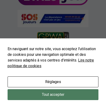
En naviguant sur notre site, vous acceptez l'utilisation
de cookies pour une navigation optimale et des
services adaptés à vos centres d'intérêts.
Lire notre
Copyright © 2022 France-Betting.fr - Tous droits réservés - Nos Partenaires:
politique de cookies
Bookmakers-France.fr
-
Echange-Ton-Bet.fr
-
CasinoSpinsExplorer.com
-
BetExpert.fr
Réglages
Tout accepter