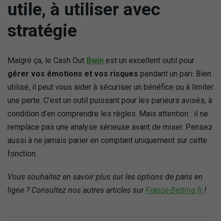
utile, à utiliser avec
stratégie
-
Malgré ça, le Cash Out
Bwin
est un excellent outil pour
Visiter
gérer vos émotions et vos risques
pendant un pari. Bien
bwin
utilisé, il peut vous aider à sécuriser un bénéfice ou à limiter
une perte. C’est un outil puissant pour les parieurs avisés, à
condition d’en comprendre les règles. Mais attention : il ne
remplace pas une analyse sérieuse avant de miser. Pensez
aussi à ne jamais parier en comptant uniquement sur cette
fonction.
Vous souhaitez en savoir plus sur les options de paris en
-
ligne ? Consultez nos autres articles sur
France-Betting.fr
!
Blog