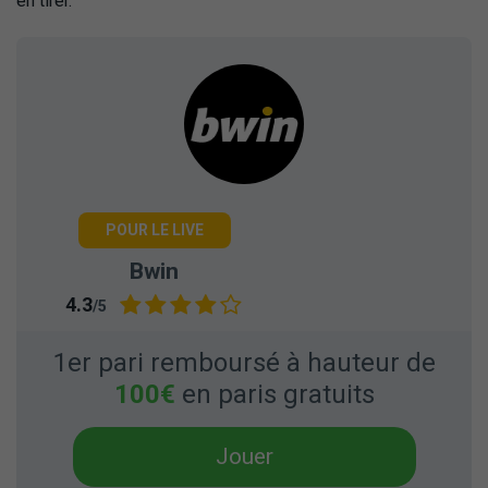
en tirer.
POUR LE LIVE
Bwin
4.3
/5
1er pari remboursé à hauteur de
100€
en paris gratuits
-
Jouer
Visiter