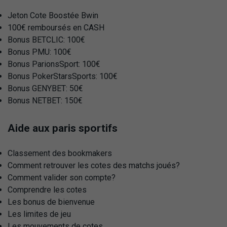
Afin que nous
Jeton Cote Boostée Bwin
puissions
améliorer la
100€ remboursés en CASH
fonctionnalité
Bonus BETCLIC: 100€
et la structure
Bonus PMU: 100€
du site Web,
Bonus ParionsSport: 100€
en fonction
de la façon
Bonus PokerStarsSports: 100€
dont le site
Bonus GENYBET: 50€
Web est
Bonus NETBET: 150€
utilisé.
Aide aux paris sportifs
Expérience
Afin que notre
Classement des bookmakers
site Web
Comment retrouver les cotes des matchs joués?
fonctionne au
mieux lors de
Comment valider son compte?
votre visite. Si
Comprendre les cotes
vous refusez
Les bonus de bienvenue
ces cookies,
Les limites de jeu
certaines
fonctionnalités
Les mouvements de cotes