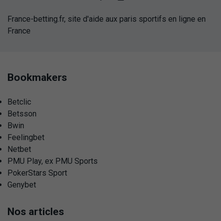
France-betting.fr, site d'aide aux paris sportifs en ligne en
France
Bookmakers
Betclic
Betsson
Nécessaires
Bwin
Ces cookies ne
Feelingbet
sont pas
facultatifs. Ils
Netbet
sont
PMU Play, ex PMU Sports
nécessaires au
PokerStars Sport
fonctionnement
Genybet
du site Web.
Nos articles
Statistiques