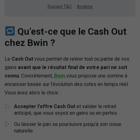
bwin
-
Suivant T&C
Analyse
Bookmaker
bwin
Qu’est-ce que le Cash Out
chez Bwin ?
Le
Cash Out
vous permet de retirer tout ou partie de vos
gains
avant que le résultat final de votre pari ne soit
-
connu
. Concrètement,
Bwin
vous propose une somme à
Visiter
encaisser basée sur l’évolution des cotes en temps réel.
bwin
Vous avez alors le choix :
Accepter l’offre Cash Out
et valider le retrait
anticipé, que vous soyez en gains ou en pertes.
Ou laisser le pari se poursuivre jusqu’à son issue
naturelle.