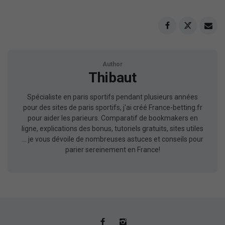
Author
Thibaut
Spécialiste en paris sportifs pendant plusieurs années
pour des sites de paris sportifs, j'ai créé France-betting.fr
pour aider les parieurs. Comparatif de bookmakers en
ligne, explications des bonus, tutoriels gratuits, sites utiles
... je vous dévoile de nombreuses astuces et conseils pour
parier sereinement en France!