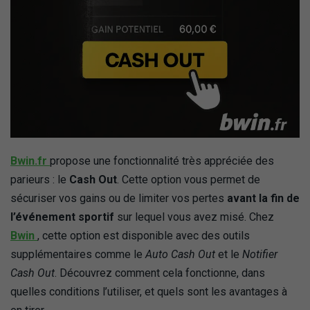
-
Bwin.fr
propose une fonctionnalité très appréciée des
Visiter
parieurs : le
Cash Out
. Cette option vous permet de
bwin
sécuriser vos gains ou de limiter vos pertes
avant la fin de
l’événement sportif
sur lequel vous avez misé. Chez
-
Bwin
, cette option est disponible avec des outils
Visiter
supplémentaires comme le
Auto Cash Out
et le
Notifier
bwin
Cash Out
. Découvrez comment cela fonctionne, dans
quelles conditions l’utiliser, et quels sont les avantages à