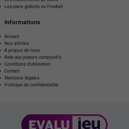
disparaîtront
Les paris gratuits ou Freebet
du site.
Informations
Marketing
En partageant
Accueil
vos intérêts et
Nos articles
votre
A propos de nous
comportement
lorsque vous
Aide aux joueurs compulsifs
visitez notre
Conditions d’utilisation
site, vous
Contact
augmentez les
Mentions légales
chances de
voir du
Politique de confidentialité
contenu et des
offres
personnalisés.