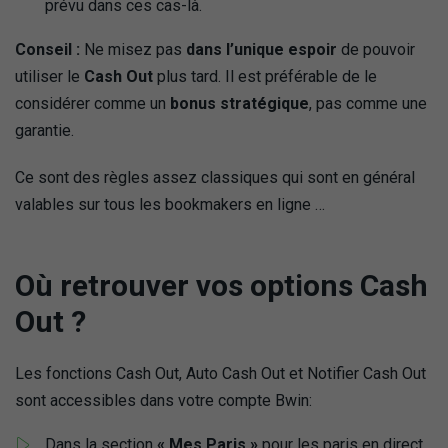
prévu dans ces cas-là.
Conseil :
Ne misez pas
dans l’unique espoir
de pouvoir
utiliser le
Cash Out
plus tard. Il est préférable de le
considérer comme un
bonus stratégique
, pas comme une
garantie.
Ce sont des règles assez classiques qui sont en général
valables sur tous les bookmakers en ligne …
Où retrouver vos options Cash
Out ?
Les fonctions Cash Out, Auto Cash Out et Notifier Cash Out
sont accessibles dans votre compte Bwin:
Dans la section
« Mes Paris »
pour les paris en direct,