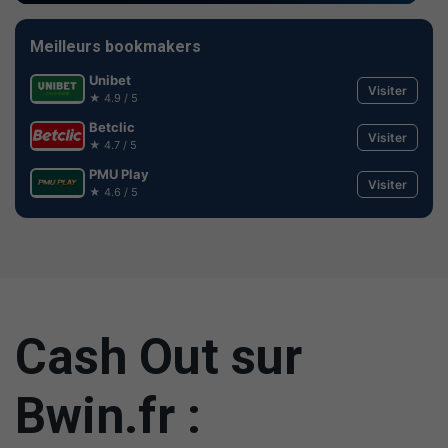
Visiter
pmu
Unibet
play
Meilleurs bookmakers
Unibet
-
Visiter
★ 4.9 / 5
Visiter
Unibet
Betclic
-
Visiter
★ 4.7 / 5
Visiter
betclic
PMU Play
-
Visiter
★ 4.6 / 5
Visiter
pmu
play
Cash Out sur
Bwin.fr :